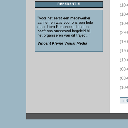
REFERENTIE
(10-
(10-
"Voor het eerst een medewerker
aannemen was voor ons een hele
(10-
stap. Libra Personeelsdiensten
heeft ons succesvol begeleid bij
(29-
het organiseren van dit traject. "
(19-
Vincent Kleine Visual Media
(19-
(19-
(08-
(08-
(10-
« N