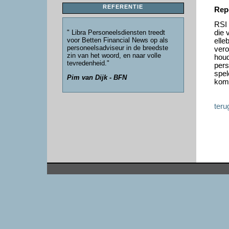
REFERENTIE
Repe
RSI 
" Libra Personeelsdiensten treedt
die 
voor Betten Financial News op als
elle
personeelsadviseur in de breedste
vero
zin van het woord, en naar volle
houd
tevredenheid."
pers
spel
Pim van Dijk - BFN
komt
teru