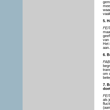
gemi
meer
waar
vaak
5. H
FEI
maar
geef
van 
Het 
aan.
6. B
FAB
begr
tran
om d
bele
7. B
doe
FEI
als 
fluc
(aan