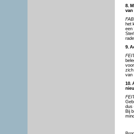
8. M
van 
FAB
het 
een 
Ster
rade
9. A
FEI
bele
voor
zich
van 
10. 
nie
FEI
Gebe
dus 
Bij 
mind
Bron