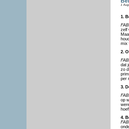
Be
1 Aug
1. B
FAB
zelf 
Maar
houd
mix 
2. O
FAB
dat 
zo d
prim
per
3. D
FAB
op w
were
hoef
4. B
FAB
onde